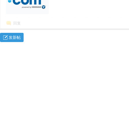
回复
发新帖
网
络