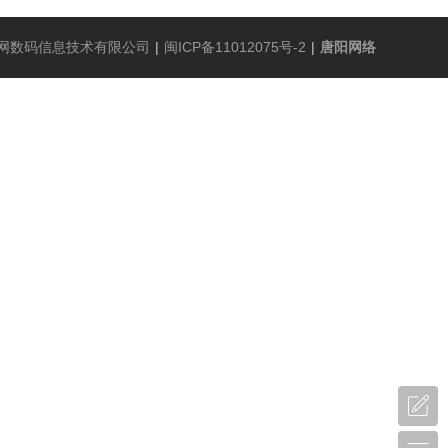
网数码信息技术有限公司
|
闽ICP备11012075号-2
|
唐阳网络